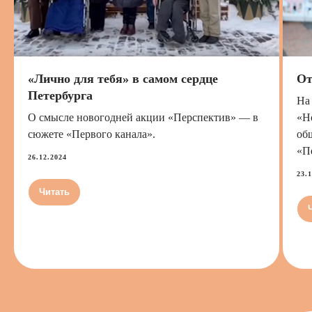
«Лично для тебя» в самом сердце
От
Петербурга
На
О смысле новогодней акции «Перспектив» — в
«Н
сюжете «Первого канала».
об
«П
26.12.2024
23.
Читать